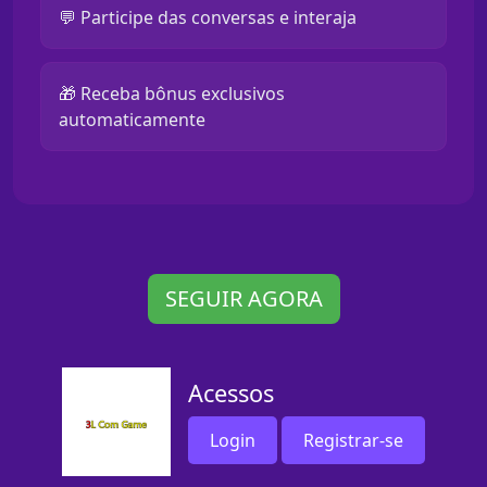
💬 Participe das conversas e interaja
🎁 Receba bônus exclusivos
automaticamente
SEGUIR AGORA
Acessos
Login
Registrar-se