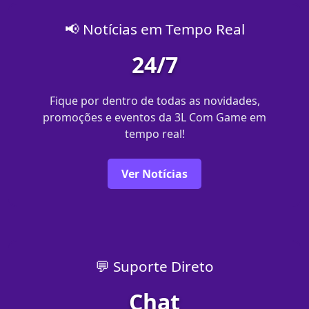
📢 Notícias em Tempo Real
24/7
Fique por dentro de todas as novidades,
promoções e eventos da 3L Com Game em
tempo real!
Ver Notícias
💬 Suporte Direto
Chat