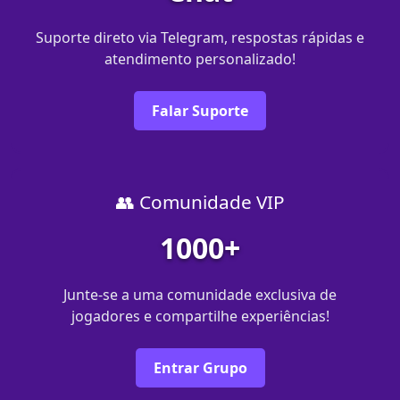
Suporte direto via Telegram, respostas rápidas e
atendimento personalizado!
Falar Suporte
👥 Comunidade VIP
1000+
Junte-se a uma comunidade exclusiva de
jogadores e compartilhe experiências!
Entrar Grupo