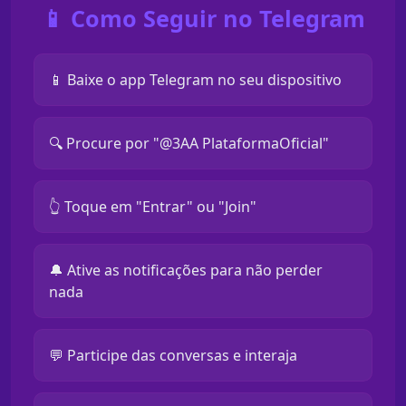
📱 Como Seguir no Telegram
📱 Baixe o app Telegram no seu dispositivo
🔍 Procure por "@3AA PlataformaOficial"
👆 Toque em "Entrar" ou "Join"
🔔 Ative as notificações para não perder
nada
💬 Participe das conversas e interaja