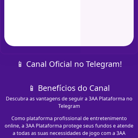
📱 Canal Oficial no Telegram!
📱 Benefícios do Canal
Descubra as vantagens de seguir a 3AA Plataforma no
Telegram
Como plataforma profissional de entretenimento
online, a 3AA Plataforma protege seus fundos e atende
a todas as suas necessidades de jogo com a 3AA