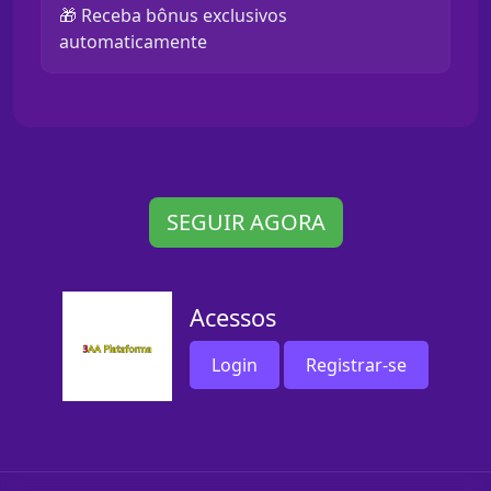
🎁 Receba bônus exclusivos
automaticamente
SEGUIR AGORA
Acessos
Login
Registrar-se