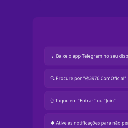
📱 Baixe o app Telegram no seu disp
🔍 Procure por "@3976 ComOficial"
👆 Toque em "Entrar" ou "Join"
🔔 Ative as notificações para não p