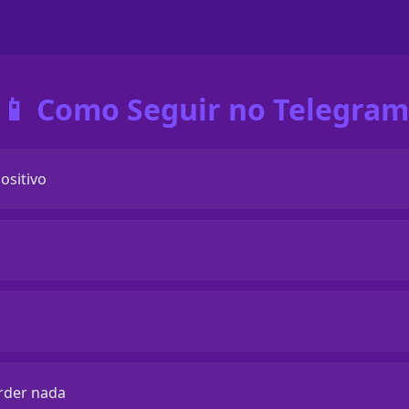
📱 Como Seguir no Telegram
ositivo
erder nada