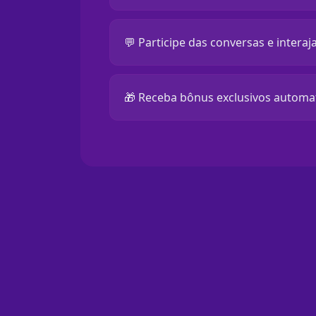
💬 Participe das conversas e interaj
🎁 Receba bônus exclusivos autom