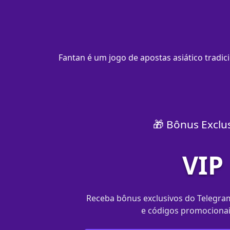
Fantan é um jogo de apostas asiático tradi
🎁 Bônus Exclu
VIP
Receba bônus exclusivos do Telegra
e códigos promocionai