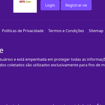
Login
Registrar-se
Políticas de Privacidade
Termos e Condições
Sitemap
de
 usuários e está empenhada em proteger todas as informaçõ
os coletados são utilizados exclusivamente para fins de m