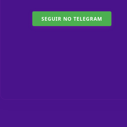
SEGUIR NO TELEGRAM