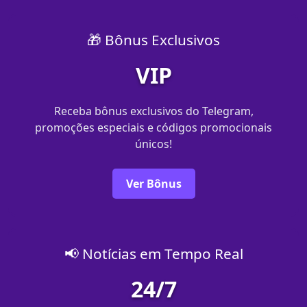
🎁 Bônus Exclusivos
VIP
Receba bônus exclusivos do Telegram,
promoções especiais e códigos promocionais
únicos!
Ver Bônus
📢 Notícias em Tempo Real
24/7