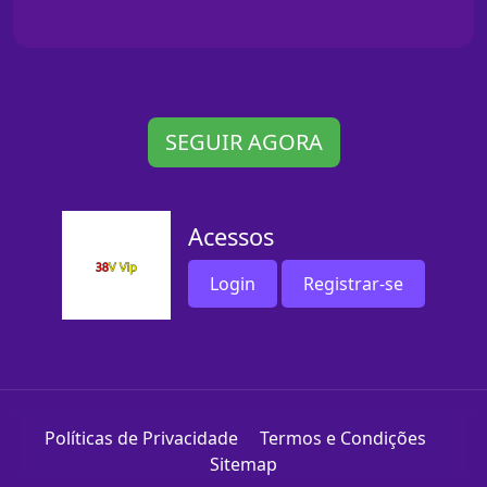
SEGUIR AGORA
Acessos
Login
Registrar-se
Políticas de Privacidade
Termos e Condições
Sitemap