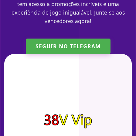
tem acesso a promoções incríveis e uma
experiência de jogo inigualável. Junte-se aos
vencedores agora!
SEGUIR NO TELEGRAM