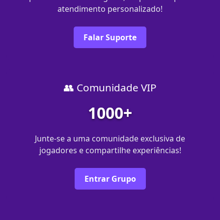
atendimento personalizado!
Falar Suporte
👥 Comunidade VIP
1000+
Junte-se a uma comunidade exclusiva de
jogadores e compartilhe experiências!
Entrar Grupo