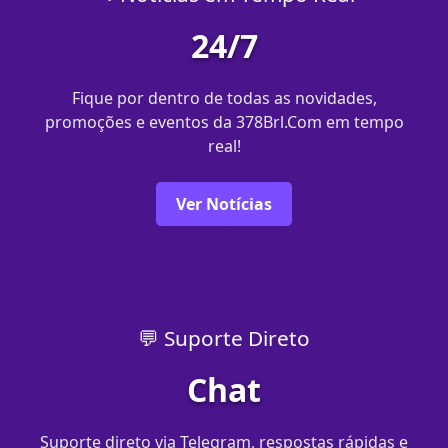
24/7
Fique por dentro de todas as novidades,
promoções e eventos da 378Brl.Com em tempo
real!
Ver Notícias
💬 Suporte Direto
Chat
Suporte direto via Telegram, respostas rápidas e