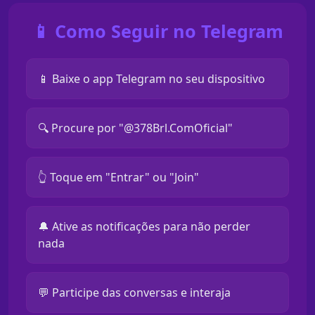
📱 Como Seguir no Telegram
📱 Baixe o app Telegram no seu dispositivo
🔍 Procure por "@378Brl.ComOficial"
👆 Toque em "Entrar" ou "Join"
🔔 Ative as notificações para não perder
nada
💬 Participe das conversas e interaja