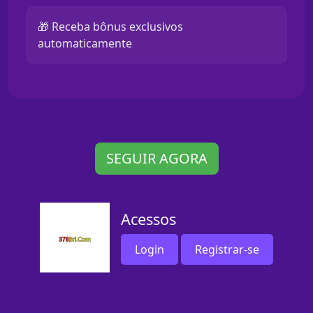
🎁 Receba bônus exclusivos
automaticamente
SEGUIR AGORA
Acessos
Login
Registrar-se