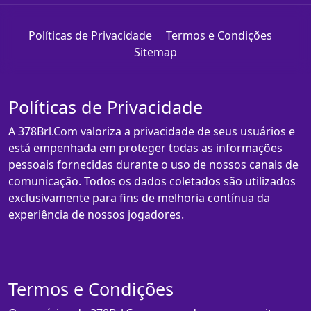
Políticas de Privacidade
Termos e Condições
Sitemap
Políticas de Privacidade
A 378Brl.Com valoriza a privacidade de seus usuários e
está empenhada em proteger todas as informações
pessoais fornecidas durante o uso de nossos canais de
comunicação. Todos os dados coletados são utilizados
exclusivamente para fins de melhoria contínua da
experiência de nossos jogadores.
Termos e Condições