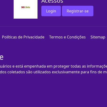
Acessos
Login
Registrar-se
Políticas de Privacidade
Termos e Condições
Sitemap
de
 usuários e está empenhada em proteger todas as informaçõ
os coletados são utilizados exclusivamente para fins de m