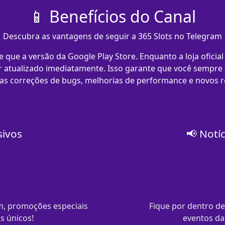
📱 Benefícios do Canal
Descubra as vantagens de seguir a 365 Slots no Telegram
 que a versão da Google Play Store. Enquanto a loja oficia
ser atualizado imediatamente. Isso garante que você sempre
mas correções de bugs, melhorias de performance e novos r
sivos
📢 Notí
m, promoções especiais
Fique por dentro d
s únicos!
eventos da