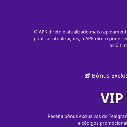
O APK direto é atualizado mais rapidamente
publicar atualizações, o APK direto pode 
as últi
🎁 Bônus Exclu
VIP
Receba bônus exclusivos do Telegra
e códigos promocionai