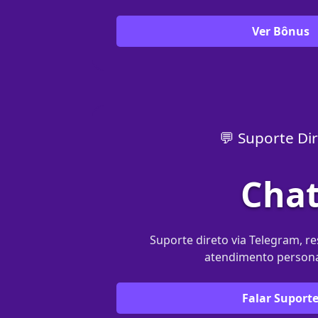
Ver Bônus
💬 Suporte Di
Cha
Suporte direto via Telegram, r
atendimento persona
Falar Suport