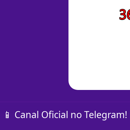
📱 Canal Oficial no Telegram!