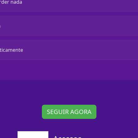
erder nada
a
aticamente
SEGUIR AGORA