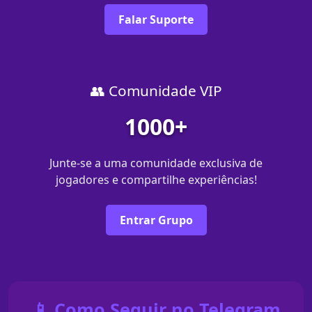
Falar Suporte
👥 Comunidade VIP
1000+
Junte-se a uma comunidade exclusiva de
jogadores e compartilhe experiências!
Entrar Grupo
📱 Como Seguir no Telegram