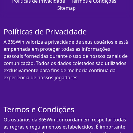
Políticas de Privacidade
Termos e Condições
Sitemap
Políticas de Privacidade
A 365Win valoriza a privacidade de seus usuários e está
empenhada em proteger todas as informações
pessoais fornecidas durante o uso de nossos canais de
comunicação. Todos os dados coletados são utilizados
exclusivamente para fins de melhoria contínua da
experiência de nossos jogadores.
Termos e Condições
Os usuários da 365Win concordam em respeitar todas
as regras e regulamentos estabelecidos. É importante