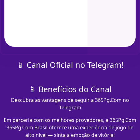
📱 Canal Oficial no Telegram!
📱 Benefícios do Canal
Descubra as vantagens de seguir a 365Pg.Com no
Telegram
Em parceria com os melhores provedores, a 365Pg.Com
365Pg.Com Brasil oferece uma experiência de jogo de
alto nível — sinta a emoção da vitória!