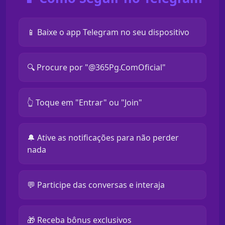
📱 Baixe o app Telegram no seu dispositivo
🔍 Procure por "@365Pg.ComOficial"
👆 Toque em "Entrar" ou "Join"
🔔 Ative as notificações para não perder
nada
💬 Participe das conversas e interaja
🎁 Receba bônus exclusivos