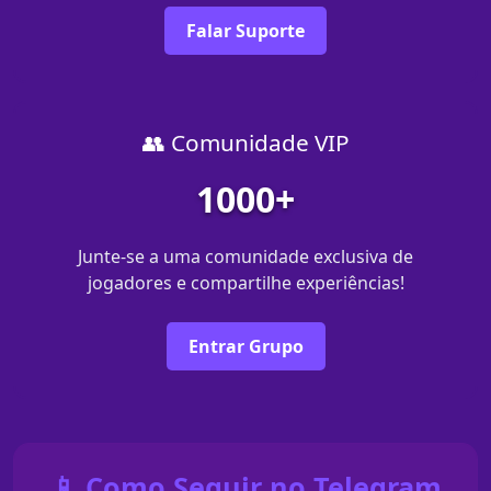
Falar Suporte
👥 Comunidade VIP
1000+
Junte-se a uma comunidade exclusiva de
jogadores e compartilhe experiências!
Entrar Grupo
📱 Como Seguir no Telegram