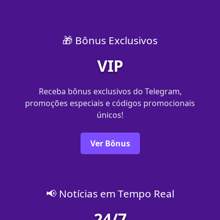
🎁 Bônus Exclusivos
VIP
Receba bônus exclusivos do Telegram,
promoções especiais e códigos promocionais
únicos!
Ver Bônus
📢 Notícias em Tempo Real
24/7