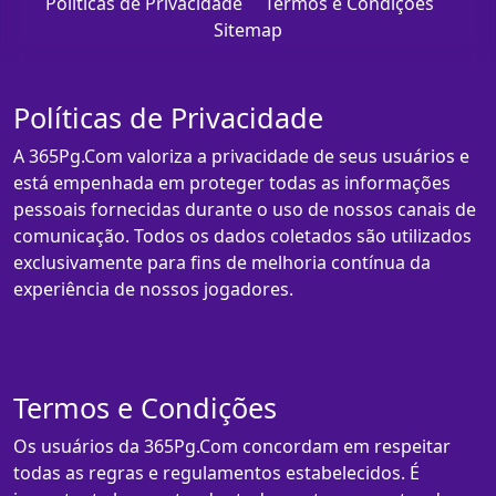
Políticas de Privacidade
Termos e Condições
Sitemap
Políticas de Privacidade
A 365Pg.Com valoriza a privacidade de seus usuários e
está empenhada em proteger todas as informações
pessoais fornecidas durante o uso de nossos canais de
comunicação. Todos os dados coletados são utilizados
exclusivamente para fins de melhoria contínua da
experiência de nossos jogadores.
Termos e Condições
Os usuários da 365Pg.Com concordam em respeitar
todas as regras e regulamentos estabelecidos. É