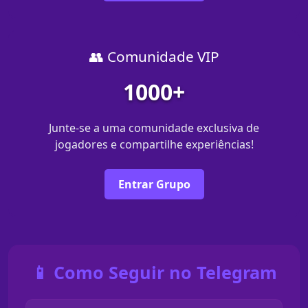
👥 Comunidade VIP
1000+
Junte-se a uma comunidade exclusiva de
jogadores e compartilhe experiências!
Entrar Grupo
📱 Como Seguir no Telegram