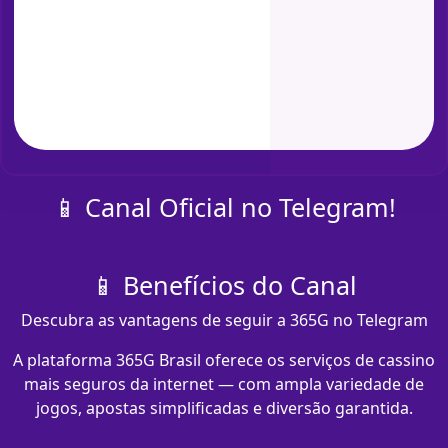
📱 Canal Oficial no Telegram!
📱 Benefícios do Canal
Descubra as vantagens de seguir a 365G no Telegram
A plataforma 365G Brasil oferece os serviços de cassino
mais seguros da internet — com ampla variedade de
jogos, apostas simplificadas e diversão garantida.