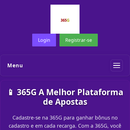
Login
Registrar-se
Menu
📱 365G A Melhor Plataforma
de Apostas
Cadastre-se na 365G para ganhar bônus no
cadastro e em cada recarga. Com a 365G, você