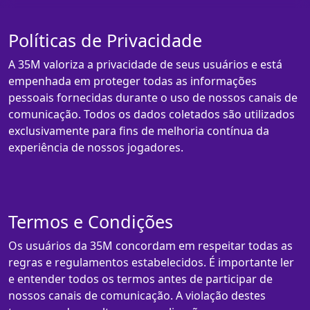
Políticas de Privacidade
A 35M valoriza a privacidade de seus usuários e está
empenhada em proteger todas as informações
pessoais fornecidas durante o uso de nossos canais de
comunicação. Todos os dados coletados são utilizados
exclusivamente para fins de melhoria contínua da
experiência de nossos jogadores.
Termos e Condições
Os usuários da 35M concordam em respeitar todas as
regras e regulamentos estabelecidos. É importante ler
e entender todos os termos antes de participar de
nossos canais de comunicação. A violação destes