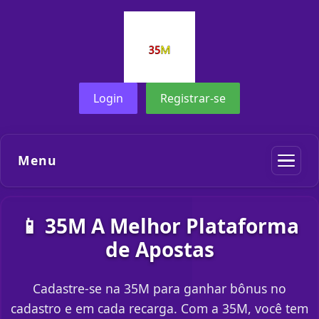
Login
Registrar-se
Menu
📱 35M A Melhor Plataforma
de Apostas
Cadastre-se na 35M para ganhar bônus no
cadastro e em cada recarga. Com a 35M, você tem