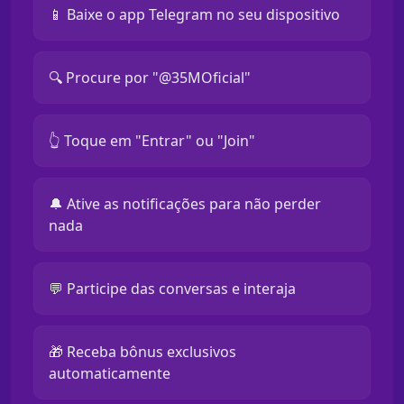
📱 Baixe o app Telegram no seu dispositivo
🔍 Procure por "@35MOficial"
👆 Toque em "Entrar" ou "Join"
🔔 Ative as notificações para não perder
nada
💬 Participe das conversas e interaja
🎁 Receba bônus exclusivos
automaticamente