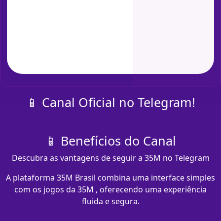
📱 Canal Oficial no Telegram!
📱 Benefícios do Canal
Descubra as vantagens de seguir a 35M no Telegram
A plataforma 35M Brasil combina uma interface simples
com os jogos da 35M , oferecendo uma experiência
fluida e segura.