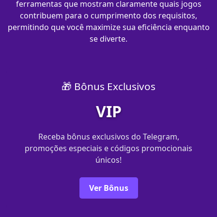
ferramentas que mostram claramente quais jogos
contribuem para o cumprimento dos requisitos,
permitindo que você maximize sua eficiência enquanto
se diverte.
🎁 Bônus Exclusivos
VIP
Receba bônus exclusivos do Telegram,
promoções especiais e códigos promocionais
únicos!
Ver Bônus