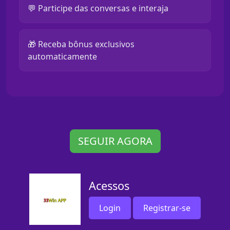
💬 Participe das conversas e interaja
🎁 Receba bônus exclusivos
automaticamente
SEGUIR AGORA
Acessos
Login
Registrar-se