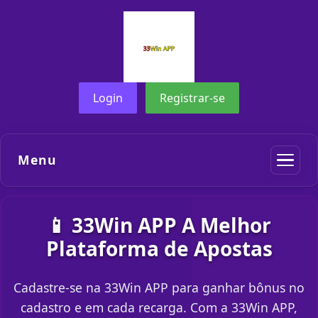
Login
Registrar-se
Menu
📱 33Win APP A Melhor
Plataforma de Apostas
Cadastre-se na 33Win APP para ganhar bônus no
cadastro e em cada recarga. Com a 33Win APP,