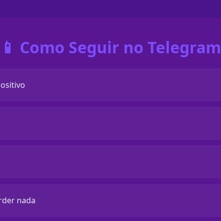
📱 Como Seguir no Telegram
ositivo
erder nada