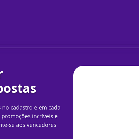
r
postas
s no cadastro e em cada
 promoções incríveis e
unte-se aos vencedores