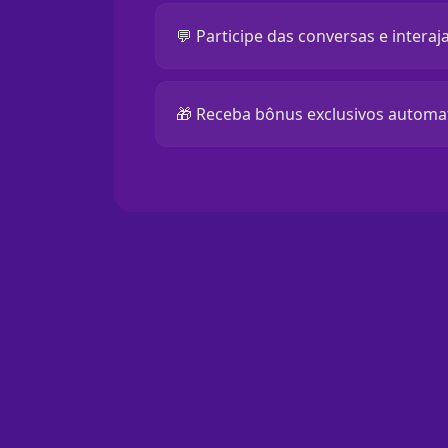
💬 Participe das conversas e interaj
🎁 Receba bônus exclusivos autom