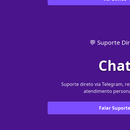
💬 Suporte Di
Cha
Suporte direto via Telegram, r
atendimento persona
Falar Suport