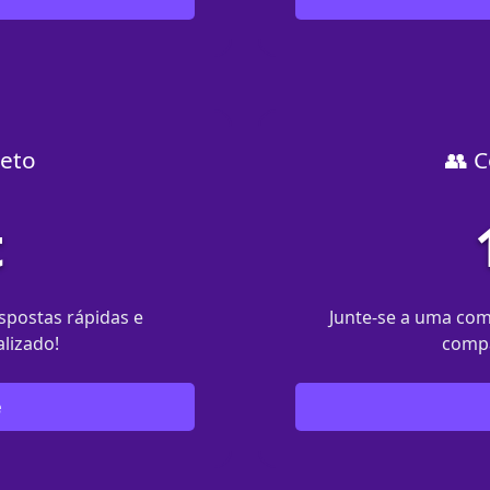
reto
👥 
t
espostas rápidas e
Junte-se a uma com
lizado!
compa
e