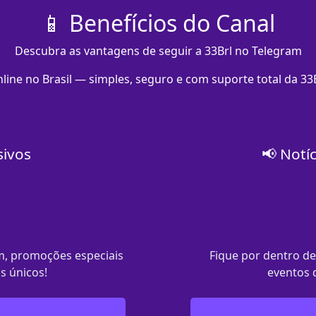
📱 Benefícios do Canal
Descubra as vantagens de seguir a 33Brl no Telegram
ine no Brasil — simples, seguro e com suporte total da 33Br
sivos
📢 Notí
m, promoções especiais
Fique por dentro d
s únicos!
eventos 