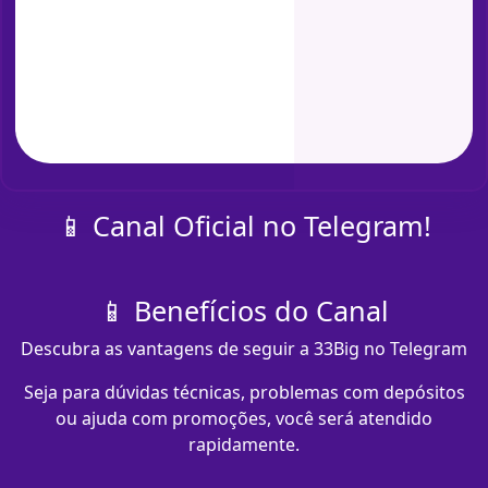
📱 Canal Oficial no Telegram!
📱 Benefícios do Canal
Descubra as vantagens de seguir a 33Big no Telegram
Seja para dúvidas técnicas, problemas com depósitos
ou ajuda com promoções, você será atendido
rapidamente.