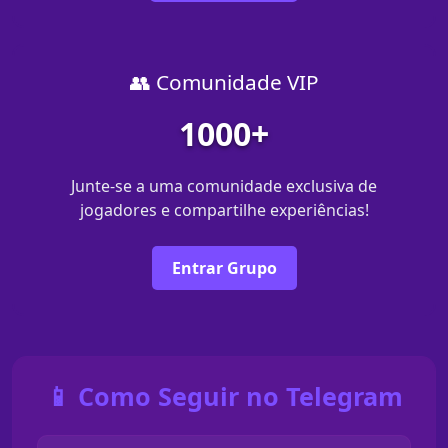
👥 Comunidade VIP
1000+
Junte-se a uma comunidade exclusiva de
jogadores e compartilhe experiências!
Entrar Grupo
📱 Como Seguir no Telegram