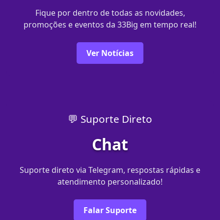
Fique por dentro de todas as novidades,
promoções e eventos da 33Big em tempo real!
Ver Notícias
💬 Suporte Direto
Chat
Suporte direto via Telegram, respostas rápidas e
atendimento personalizado!
Falar Suporte