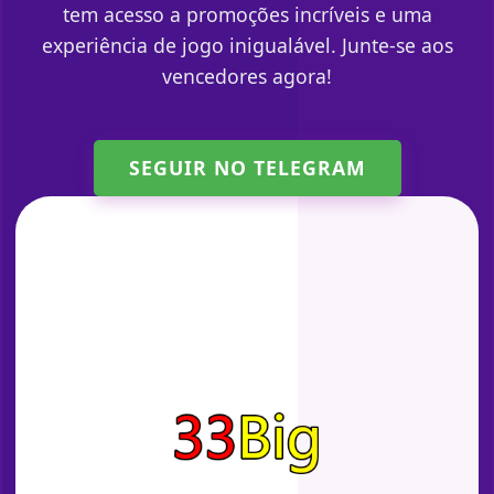
tem acesso a promoções incríveis e uma
experiência de jogo inigualável. Junte-se aos
vencedores agora!
SEGUIR NO TELEGRAM