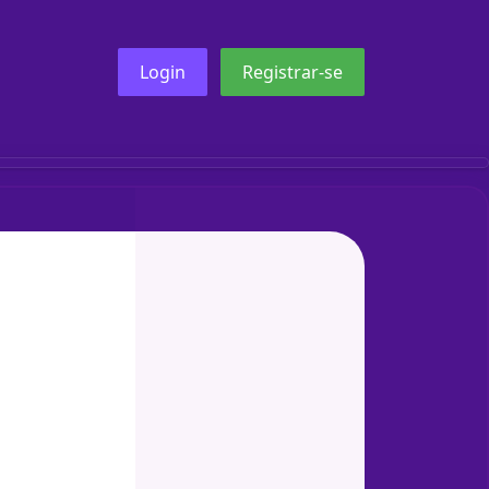
Login
Registrar-se