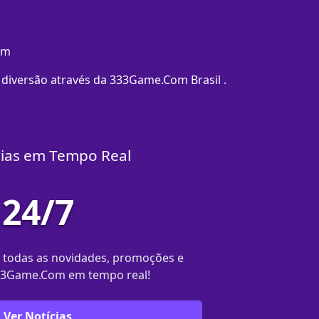
am
 diversão através da 333Game.Com Brasil .
cias em Tempo Real
24/7
e todas as novidades, promoções e
33Game.Com em tempo real!
Ver Notícias