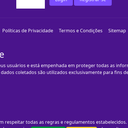
Políticas de Privacidade
Termos e Condições
Sitemap
de
eus usuários e está empenhada em proteger todas as infor
dados coletados são utilizados exclusivamente para fins d
espeitar todas as regras e regulamentos estabelecidos. É