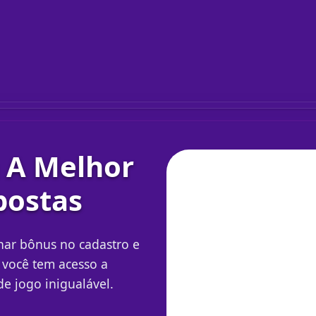
 A Melhor
postas
ar bônus no cadastro e
você tem acesso a
e jogo inigualável.