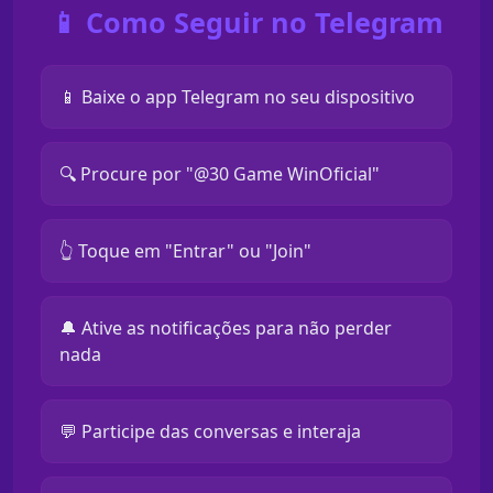
📱 Como Seguir no Telegram
📱 Baixe o app Telegram no seu dispositivo
🔍 Procure por "@30 Game WinOficial"
👆 Toque em "Entrar" ou "Join"
🔔 Ative as notificações para não perder
nada
💬 Participe das conversas e interaja