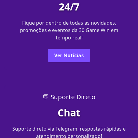
24/7
Fique por dentro de todas as novidades,
promoções e eventos da 30 Game Win em
tempo real!
Ver Notícias
💬 Suporte Direto
Chat
Suporte direto via Telegram, respostas rápidas e
atendimento personalizado!