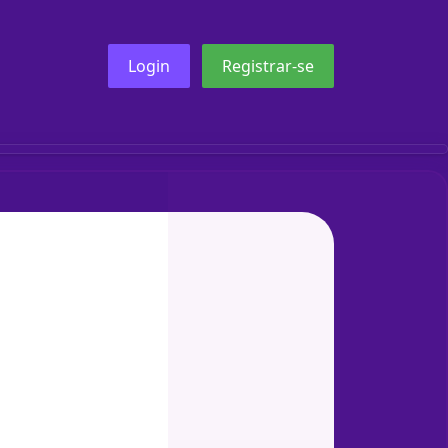
Login
Registrar-se