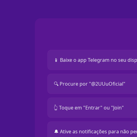
📱 Baixe o app Telegram no seu disp
🔍 Procure por "@2UUuOficial"
👆 Toque em "Entrar" ou "Join"
🔔 Ative as notificações para não p