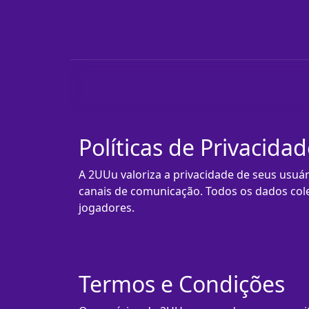
Políticas de Privacida
A 2UUu valoriza a privacidade de seus usu
canais de comunicação. Todos os dados cole
jogadores.
Termos e Condições