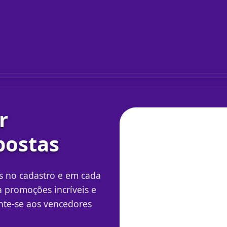
r
postas
s no cadastro e em cada
 promoções incríveis e
unte-se aos vencedores