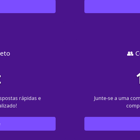
reto
👥 
t
espostas rápidas e
Junte-se a uma com
lizado!
compa
e