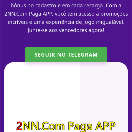
bônus no cadastro e em cada recarga. Com a
2NN.Com Paga APP, você tem acesso a promoções
incríveis e uma experiência de jogo inigualável.
Junte-se aos vencedores agora!
SEGUIR NO TELEGRAM