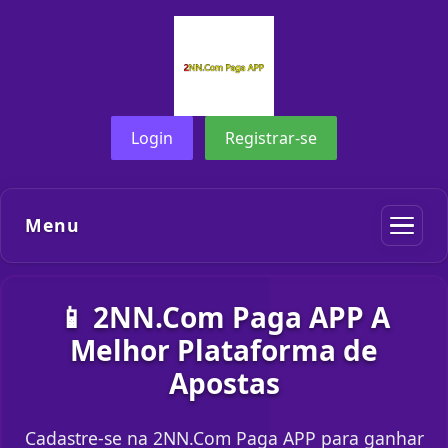
Login
Registrar-se
Menu
📱 2NN.Com Paga APP A
Melhor Plataforma de
Apostas
Cadastre-se na 2NN.Com Paga APP para ganhar