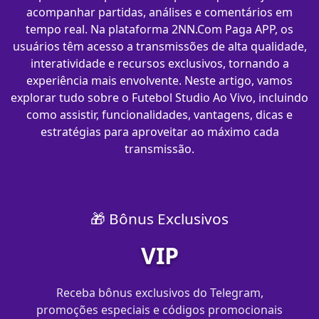
acompanhar partidas, análises e comentários em
tempo real. Na plataforma 2NN.Com Paga APP, os
usuários têm acesso a transmissões de alta qualidade,
interatividade e recursos exclusivos, tornando a
experiência mais envolvente. Neste artigo, vamos
explorar tudo sobre o Futebol Studio Ao Vivo, incluindo
como assistir, funcionalidades, vantagens, dicas e
estratégias para aproveitar ao máximo cada
transmissão.
🎁 Bônus Exclusivos
VIP
Receba bônus exclusivos do Telegram,
promoções especiais e códigos promocionais