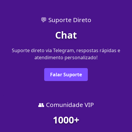
💬 Suporte Direto
Chat
Suporte direto via Telegram, respostas rápidas e
atendimento personalizado!
Falar Suporte
👥 Comunidade VIP
1000+