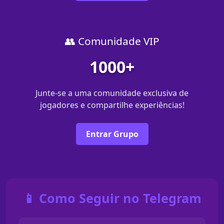
👥 Comunidade VIP
1000+
Junte-se a uma comunidade exclusiva de
jogadores e compartilhe experiências!
Entrar Grupo
📱 Como Seguir no Telegram