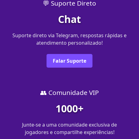
💬 Suporte Direto
Chat
Suporte direto via Telegram, respostas rápidas e
atendimento personalizado!
Falar Suporte
👥 Comunidade VIP
1000+
Junte-se a uma comunidade exclusiva de
jogadores e compartilhe experiências!