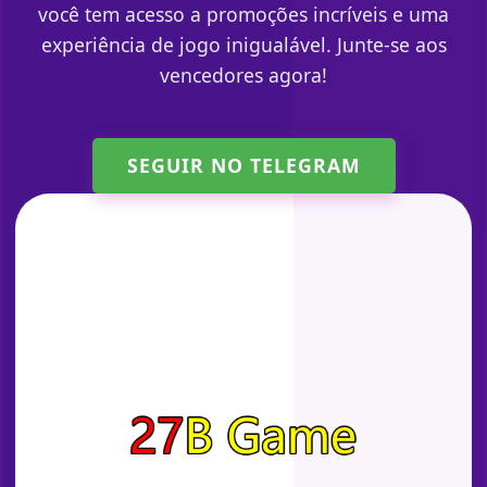
você tem acesso a promoções incríveis e uma
experiência de jogo inigualável. Junte-se aos
vencedores agora!
SEGUIR NO TELEGRAM