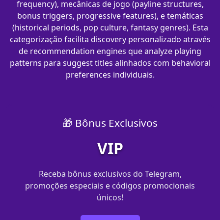
frequency), mecânicas de jogo (payline structures,
bonus triggers, progressive features), e temáticas
(historical periods, pop culture, fantasy genres). Esta
categorização facilita discovery personalizado através
de recommendation engines que analyze playing
patterns para suggest titles alinhados com behavioral
preferences individuais.
🎁 Bônus Exclusivos
VIP
Receba bônus exclusivos do Telegram,
promoções especiais e códigos promocionais
únicos!