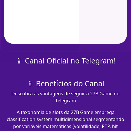
📱 Canal Oficial no Telegram!
📱 Benefícios do Canal
Descubra as vantagens de seguir a 27B Game no
Telegram
A taxonomia de slots da 27B Game emprega
classification system multidimensional segmentando
por variáveis matemáticas (volatilidade, RTP, hit