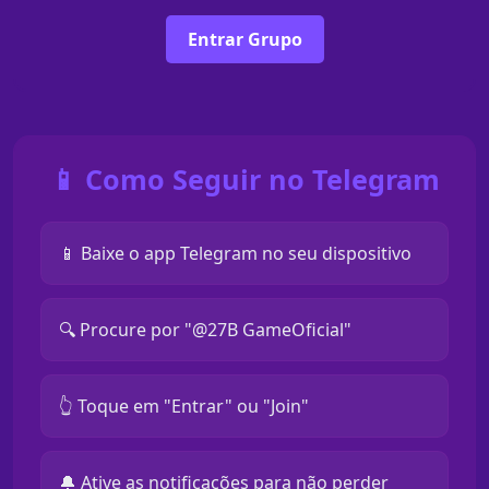
Entrar Grupo
📱 Como Seguir no Telegram
📱 Baixe o app Telegram no seu dispositivo
🔍 Procure por "@27B GameOficial"
👆 Toque em "Entrar" ou "Join"
🔔 Ative as notificações para não perder