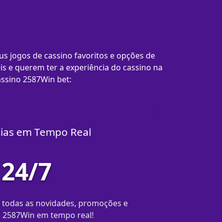
us jogos de cassino favoritos e opções de
s e querem ter a experiência do cassino na
assino 2587Win bet:
cias em Tempo Real
24/7
e todas as novidades, promoções e
 2587Win em tempo real!