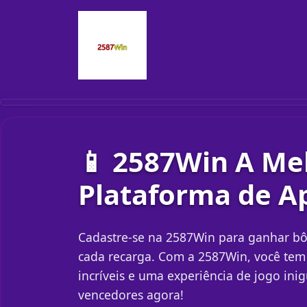
📱 2587Win A Me
Plataforma de A
Cadastre-se na 2587Win para ganhar bô
cada recarga. Com a 2587Win, você tem
incríveis e uma experiência de jogo inig
vencedores agora!