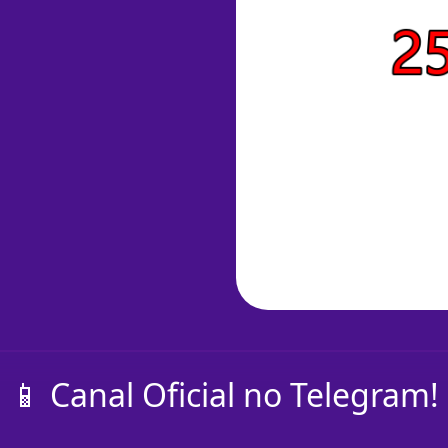
📱 Canal Oficial no Telegram!