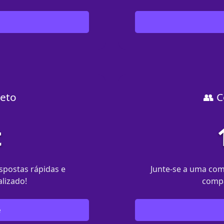
reto
👥 
t
espostas rápidas e
Junte-se a uma com
lizado!
compa
e