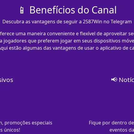
📱 Benefícios do Canal
Descubra as vantagens de seguir a 2587Win no Telegram
ferece uma maneira conveniente e flexível de aproveitar se
a jogadores que preferem jogar em seus dispositivos móvei
qui estão algumas das vantagens de usar o aplicativo de c
sivos
📢 Notí
m, promoções especiais
Fique por dentro d
s únicos!
eventos da