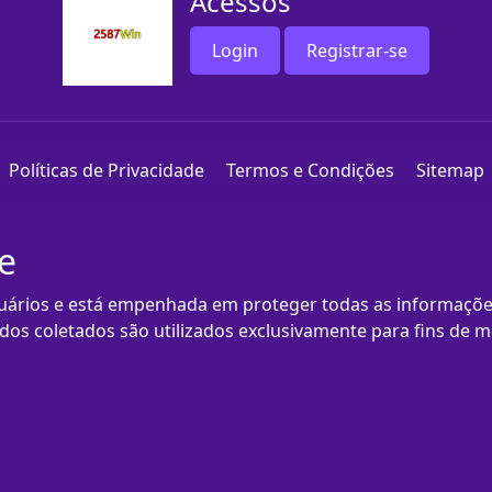
Acessos
Login
Registrar-se
Políticas de Privacidade
Termos e Condições
Sitemap
de
suários e está empenhada em proteger todas as informaçõe
os coletados são utilizados exclusivamente para fins de m