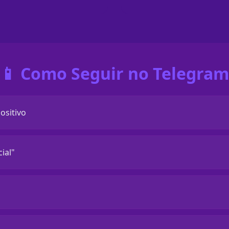
📱 Como Seguir no Telegram
ositivo
ial"