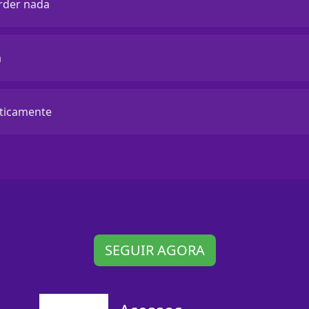
erder nada
a
aticamente
SEGUIR AGORA