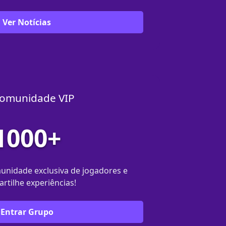
Ver Notícias
Comunidade VIP
1000+
unidade exclusiva de jogadores e
rtilhe experiências!
Entrar Grupo