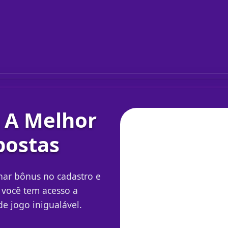
 A Melhor
postas
ar bônus no cadastro e
você tem acesso a
e jogo inigualável.