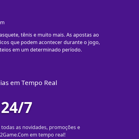
am
squete, tênis e muito mais. As apostas ao
ficos que podem acontecer durante o jogo,
teios em um determinado período.
cias em Tempo Real
24/7
e todas as novidades, promoções e
22Game.Com em tempo real!