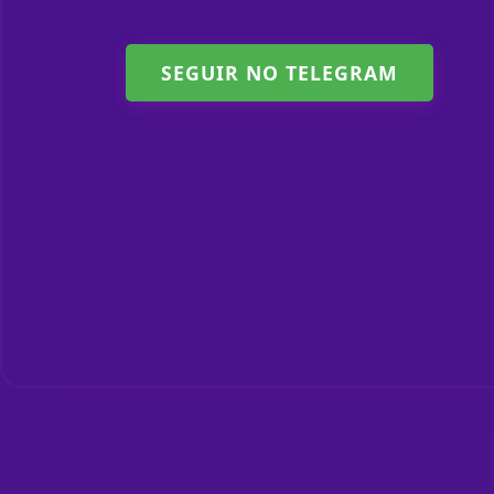
SEGUIR NO TELEGRAM