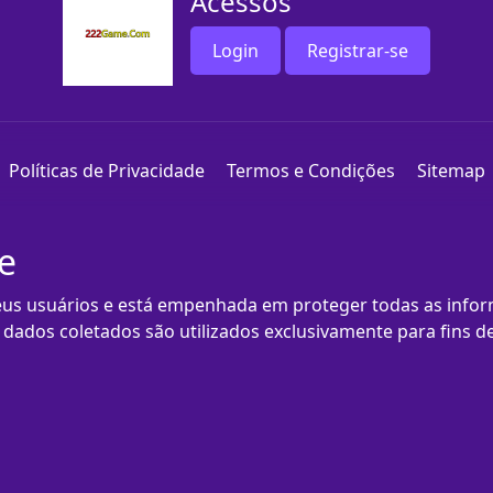
Acessos
Login
Registrar-se
Políticas de Privacidade
Termos e Condições
Sitemap
de
eus usuários e está empenhada em proteger todas as infor
dados coletados são utilizados exclusivamente para fins d