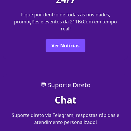
Fique por dentro de todas as novidades,
promoções e eventos da 211Br.Com em tempo
real!
Ver Notícias
💬 Suporte Direto
Chat
Suporte direto via Telegram, respostas rápidas e
atendimento personalizado!