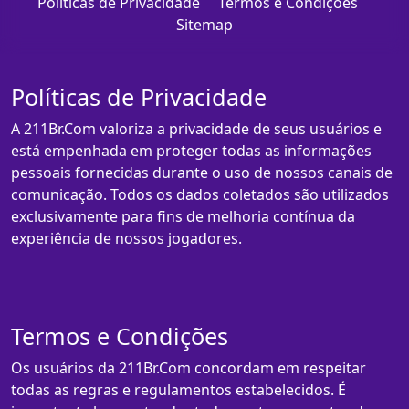
Políticas de Privacidade
Termos e Condições
Sitemap
Políticas de Privacidade
A 211Br.Com valoriza a privacidade de seus usuários e
está empenhada em proteger todas as informações
pessoais fornecidas durante o uso de nossos canais de
comunicação. Todos os dados coletados são utilizados
exclusivamente para fins de melhoria contínua da
experiência de nossos jogadores.
Termos e Condições
Os usuários da 211Br.Com concordam em respeitar
todas as regras e regulamentos estabelecidos. É