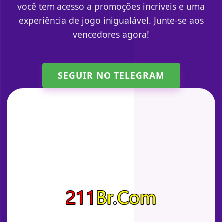
você tem acesso a promoções incríveis e uma
experiência de jogo inigualável. Junte-se aos
vencedores agora!
SEGUIR NO TELEGRAM