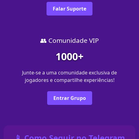
Falar Suporte
👥 Comunidade VIP
1000+
Junte-se a uma comunidade exclusiva de
jogadores e compartilhe experiências!
Entrar Grupo
📱 Como Seguir no Telegram