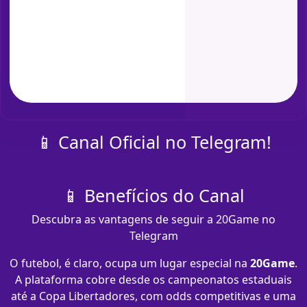
📱 Canal Oficial no Telegram!
📱 Benefícios do Canal
Descubra as vantagens de seguir a 20Game no
Telegram
O futebol, é claro, ocupa um lugar especial na
20Game
.
A plataforma cobre desde os campeonatos estaduais
até a Copa Libertadores, com odds competitivas e uma