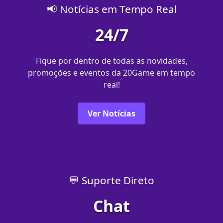
📢 Notícias em Tempo Real
24/7
Fique por dentro de todas as novidades,
promoções e eventos da 20Game em tempo
real!
Ver Notícias
💬 Suporte Direto
Chat