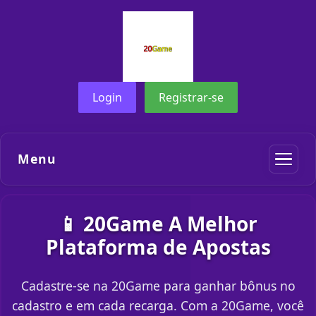
Login
Registrar-se
Menu
📱 20Game A Melhor
Plataforma de Apostas
Cadastre-se na 20Game para ganhar bônus no
cadastro e em cada recarga. Com a 20Game, você