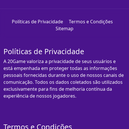
Políticas de Privacidade
Termos e Condições
Sitemap
Políticas de Privacidade
A 20Game valoriza a privacidade de seus usuários e
está empenhada em proteger todas as informações
pessoais fornecidas durante o uso de nossos canais de
comunicação. Todos os dados coletados são utilizados
exclusivamente para fins de melhoria contínua da
experiência de nossos jogadores.
Termos e Condições