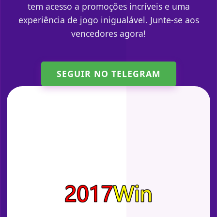
tem acesso a promoções incríveis e uma
experiência de jogo inigualável. Junte-se aos
vencedores agora!
SEGUIR NO TELEGRAM