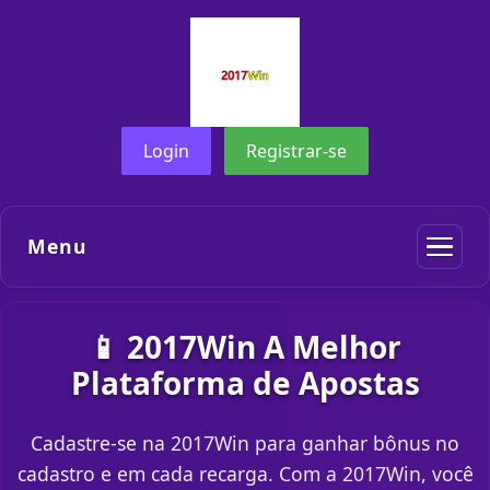
Login
Registrar-se
Menu
📱 2017Win A Melhor
Plataforma de Apostas
Cadastre-se na 2017Win para ganhar bônus no
cadastro e em cada recarga. Com a 2017Win, você