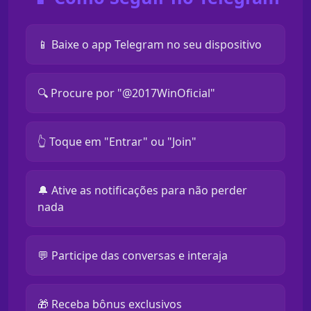
📱 Baixe o app Telegram no seu dispositivo
🔍 Procure por "@2017WinOficial"
👆 Toque em "Entrar" ou "Join"
🔔 Ative as notificações para não perder
nada
💬 Participe das conversas e interaja
🎁 Receba bônus exclusivos