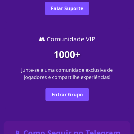
Falar Suporte
👥 Comunidade VIP
1000+
Junte-se a uma comunidade exclusiva de
jogadores e compartilhe experiências!
Entrar Grupo
📱 Como Seguir no Telegram