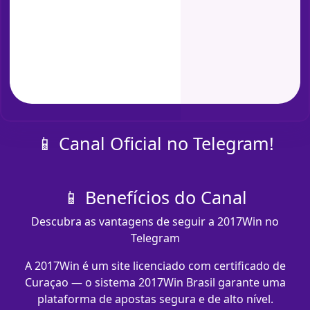
📱 Canal Oficial no Telegram!
📱 Benefícios do Canal
Descubra as vantagens de seguir a 2017Win no
Telegram
A 2017Win é um site licenciado com certificado de
Curaçao — o sistema 2017Win Brasil garante uma
plataforma de apostas segura e de alto nível.