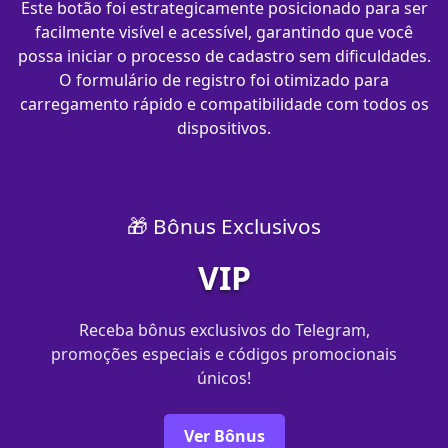
Este botão foi estrategicamente posicionado para ser
facilmente visível e acessível, garantindo que você
possa iniciar o processo de cadastro sem dificuldades.
O formulário de registro foi otimizado para
carregamento rápido e compatibilidade com todos os
dispositivos.
🎁 Bônus Exclusivos
VIP
Receba bônus exclusivos do Telegram,
promoções especiais e códigos promocionais
únicos!
Ver Bônus