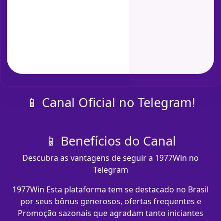
📱 Canal Oficial no Telegram!
📱 Benefícios do Canal
Descubra as vantagens de seguir a 1977Win no
Telegram
1977Win Esta plataforma tem se destacado no Brasil
por seus bônus generosos, ofertas frequentes e
Promoção sazonais que agradam tanto iniciantes