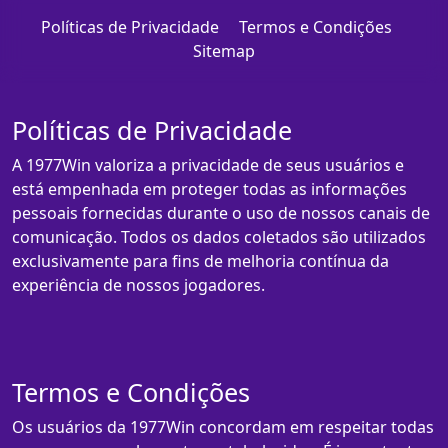
Políticas de Privacidade
Termos e Condições
Sitemap
Políticas de Privacidade
A 1977Win valoriza a privacidade de seus usuários e
está empenhada em proteger todas as informações
pessoais fornecidas durante o uso de nossos canais de
comunicação. Todos os dados coletados são utilizados
exclusivamente para fins de melhoria contínua da
experiência de nossos jogadores.
Termos e Condições
Os usuários da 1977Win concordam em respeitar todas