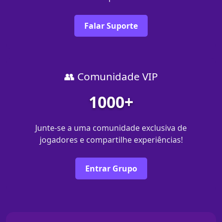
Falar Suporte
👥 Comunidade VIP
1000+
Junte-se a uma comunidade exclusiva de
jogadores e compartilhe experiências!
Entrar Grupo