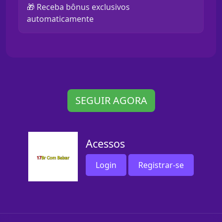
🎁 Receba bônus exclusivos
automaticamente
SEGUIR AGORA
Acessos
Login
Registrar-se