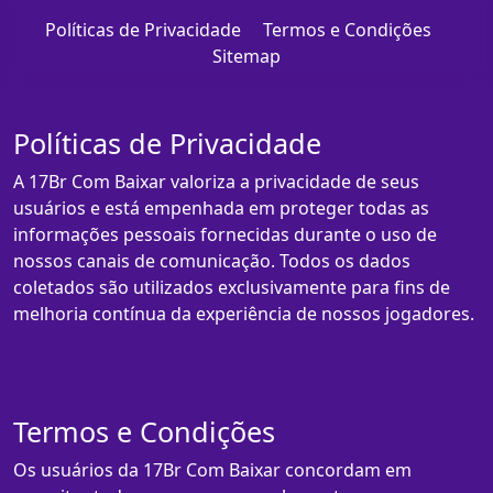
Políticas de Privacidade
Termos e Condições
Sitemap
Políticas de Privacidade
A 17Br Com Baixar valoriza a privacidade de seus
usuários e está empenhada em proteger todas as
informações pessoais fornecidas durante o uso de
nossos canais de comunicação. Todos os dados
coletados são utilizados exclusivamente para fins de
melhoria contínua da experiência de nossos jogadores.
Termos e Condições
Os usuários da 17Br Com Baixar concordam em