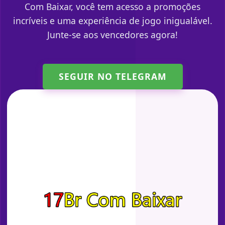
Com Baixar, você tem acesso a promoções
incríveis e uma experiência de jogo inigualável.
Junte-se aos vencedores agora!
SEGUIR NO TELEGRAM