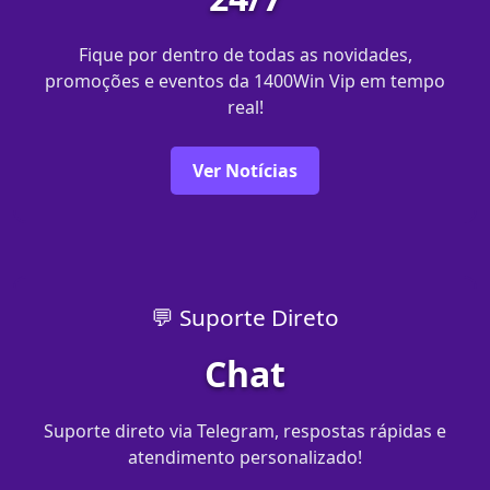
Fique por dentro de todas as novidades,
promoções e eventos da 1400Win Vip em tempo
real!
Ver Notícias
💬 Suporte Direto
Chat
Suporte direto via Telegram, respostas rápidas e
atendimento personalizado!