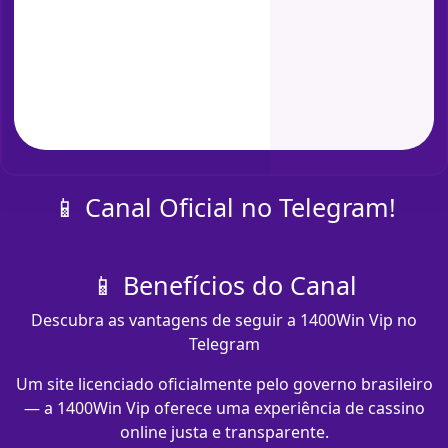
📱 Canal Oficial no Telegram!
📱 Benefícios do Canal
Descubra as vantagens de seguir a 1400Win Vip no
Telegram
Um site licenciado oficialmente pelo governo brasileiro
— a 1400Win Vip oferece uma experiência de cassino
online justa e transparente.