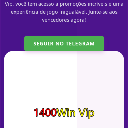
Vip, você tem acesso a promoções incríveis e uma
experiência de jogo inigualável. Junte-se aos
vencedores agora!
SEGUIR NO TELEGRAM