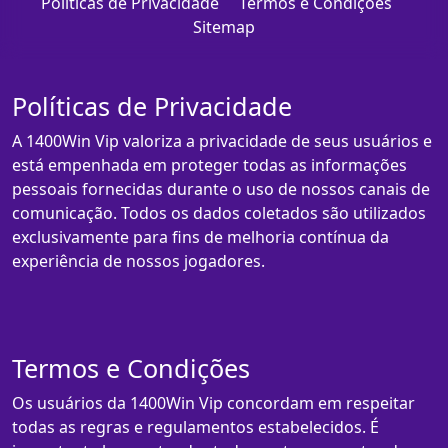
Políticas de Privacidade
Termos e Condições
Sitemap
Políticas de Privacidade
A 1400Win Vip valoriza a privacidade de seus usuários e
está empenhada em proteger todas as informações
pessoais fornecidas durante o uso de nossos canais de
comunicação. Todos os dados coletados são utilizados
exclusivamente para fins de melhoria contínua da
experiência de nossos jogadores.
Termos e Condições
Os usuários da 1400Win Vip concordam em respeitar
todas as regras e regulamentos estabelecidos. É