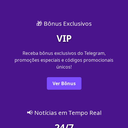
🎁 Bônus Exclusivos
VIP
Receba bônus exclusivos do Telegram,
promoções especiais e códigos promocionais
únicos!
Ver Bônus
📢 Notícias em Tempo Real
24/7