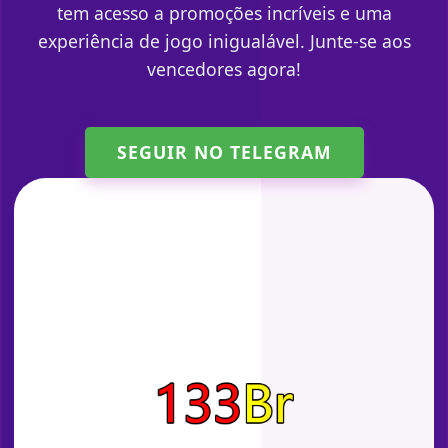
tem acesso a promoções incríveis e uma
experiência de jogo inigualável. Junte-se aos
vencedores agora!
SEGUIR NO TELEGRAM