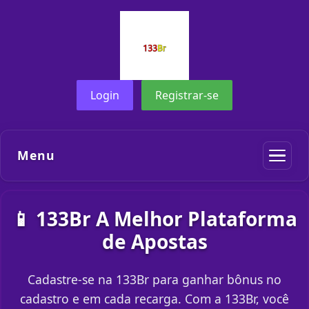
Login
Registrar-se
Menu
📱 133Br A Melhor Plataforma
de Apostas
Cadastre-se na 133Br para ganhar bônus no
cadastro e em cada recarga. Com a 133Br, você