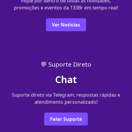
Fique por dentro de todas as novidades,
promoções e eventos da 133Br em tempo real!
Ver Notícias
💬 Suporte Direto
Chat
Suporte direto via Telegram, respostas rápidas e
atendimento personalizado!
Falar Suporte