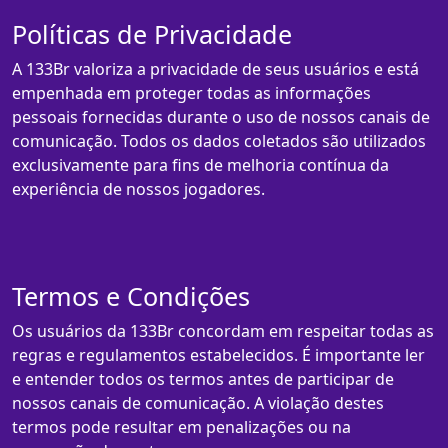
Políticas de Privacidade
A 133Br valoriza a privacidade de seus usuários e está
empenhada em proteger todas as informações
pessoais fornecidas durante o uso de nossos canais de
comunicação. Todos os dados coletados são utilizados
exclusivamente para fins de melhoria contínua da
experiência de nossos jogadores.
Termos e Condições
Os usuários da 133Br concordam em respeitar todas as
regras e regulamentos estabelecidos. É importante ler
e entender todos os termos antes de participar de
nossos canais de comunicação. A violação destes
termos pode resultar em penalizações ou na