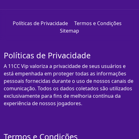
Políticas de Privacidade
Termos e Condições
Sitemap
Políticas de Privacidade
A 11CC Vip valoriza a privacidade de seus usuários e
está empenhada em proteger todas as informações
pessoais fornecidas durante o uso de nossos canais de
comunicação. Todos os dados coletados são utilizados
exclusivamente para fins de melhoria contínua da
experiência de nossos jogadores.
Termos e Condições