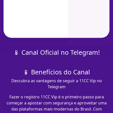
📱 Canal Oficial no Telegram!
📱 Benefícios do Canal
Descubra as vantagens de seguir a 11CC Vip no
Telegram
Fazer o registro 11CC Vip é o primeiro passo para
começar a apostar com segurança e aproveitar uma
das plataformas mais modernas do Brasil. Com