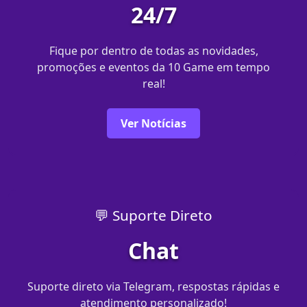
24/7
Fique por dentro de todas as novidades,
promoções e eventos da 10 Game em tempo
real!
Ver Notícias
💬 Suporte Direto
Chat
Suporte direto via Telegram, respostas rápidas e
atendimento personalizado!