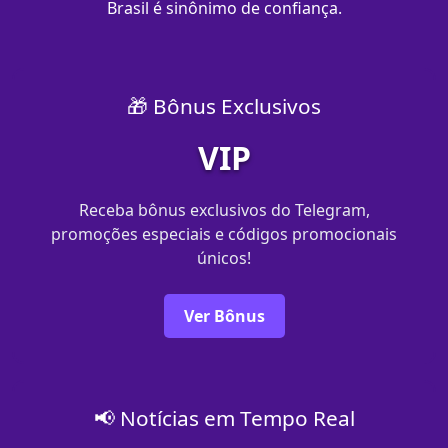
Brasil é sinônimo de confiança.
🎁 Bônus Exclusivos
VIP
Receba bônus exclusivos do Telegram,
promoções especiais e códigos promocionais
únicos!
Ver Bônus
📢 Notícias em Tempo Real