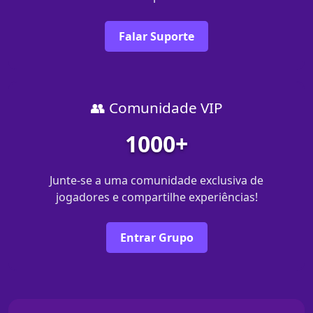
Falar Suporte
👥 Comunidade VIP
1000+
Junte-se a uma comunidade exclusiva de
jogadores e compartilhe experiências!
Entrar Grupo