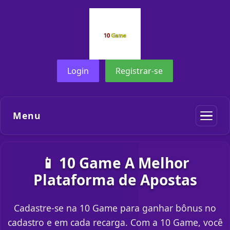
Login
Registrar-se
Menu
📱 10 Game A Melhor
Plataforma de Apostas
Cadastre-se na 10 Game para ganhar bônus no
cadastro e em cada recarga. Com a 10 Game, você