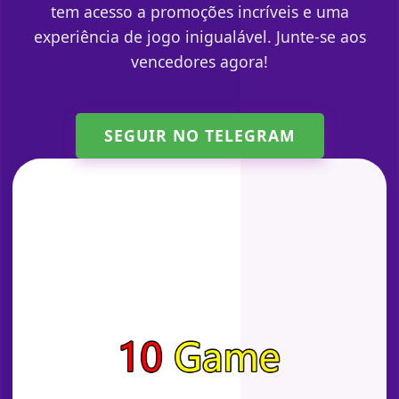
tem acesso a promoções incríveis e uma
experiência de jogo inigualável. Junte-se aos
vencedores agora!
SEGUIR NO TELEGRAM