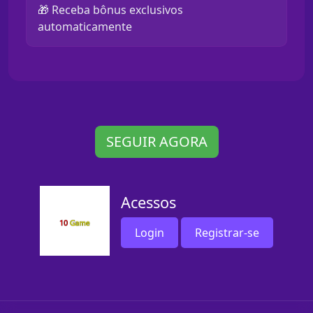
🎁 Receba bônus exclusivos
automaticamente
SEGUIR AGORA
Acessos
Login
Registrar-se