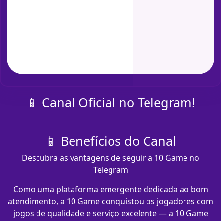
📱 Canal Oficial no Telegram!
📱 Benefícios do Canal
Descubra as vantagens de seguir a 10 Game no
Telegram
Como uma plataforma emergente dedicada ao bom
atendimento, a 10 Game conquistou os jogadores com
jogos de qualidade e serviço excelente — a 10 Game