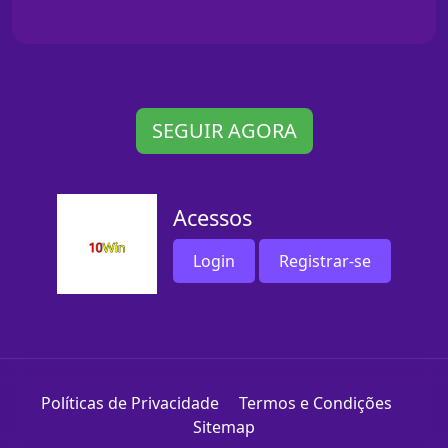
SEGUIR AGORA
Acessos
Login
Registrar-se
Políticas de Privacidade
Termos e Condições
Sitemap