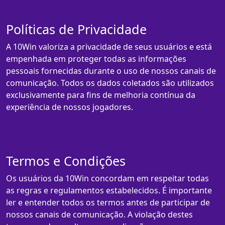
Políticas de Privacidade
A 10Win valoriza a privacidade de seus usuários e está
empenhada em proteger todas as informações
pessoais fornecidas durante o uso de nossos canais de
comunicação. Todos os dados coletados são utilizados
exclusivamente para fins de melhoria contínua da
experiência de nossos jogadores.
Termos e Condições
Os usuários da 10Win concordam em respeitar todas
as regras e regulamentos estabelecidos. É importante
ler e entender todos os termos antes de participar de
nossos canais de comunicação. A violação destes