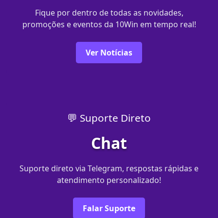
Fique por dentro de todas as novidades,
promoções e eventos da 10Win em tempo real!
Ver Notícias
💬 Suporte Direto
Chat
Suporte direto via Telegram, respostas rápidas e
atendimento personalizado!
Falar Suporte