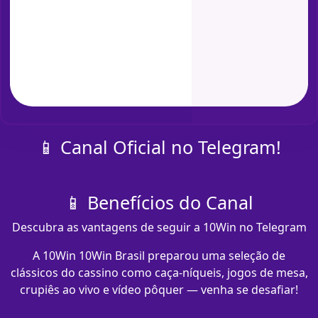
📱 Canal Oficial no Telegram!
📱 Benefícios do Canal
Descubra as vantagens de seguir a 10Win no Telegram
A 10Win 10Win Brasil preparou uma seleção de
clássicos do cassino como caça-níqueis, jogos de mesa,
crupiês ao vivo e vídeo pôquer — venha se desafiar!