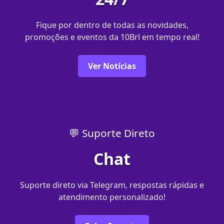
Fique por dentro de todas as novidades,
promoções e eventos da 10Brl em tempo real!
Ver Notícias
💬 Suporte Direto
Chat
Suporte direto via Telegram, respostas rápidas e
atendimento personalizado!