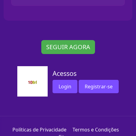
SEGUIR AGORA
Acessos
Login
Registrar-se
Políticas de Privacidade
Termos e Condições