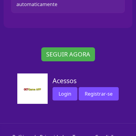
automaticamente
SEGUIR AGORA
Acessos
Login
Registrar-se