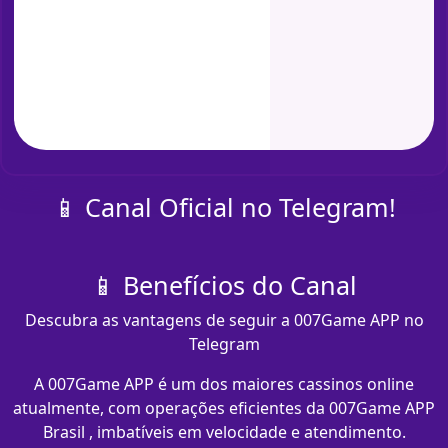
📱 Canal Oficial no Telegram!
📱 Benefícios do Canal
Descubra as vantagens de seguir a 007Game APP no
Telegram
A 007Game APP é um dos maiores cassinos online
atualmente, com operações eficientes da 007Game APP
Brasil , imbatíveis em velocidade e atendimento.