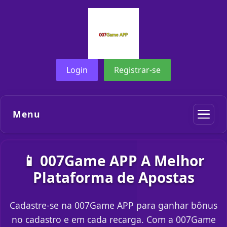
Login
Registrar-se
Menu
📱 007Game APP A Melhor
Plataforma de Apostas
Cadastre-se na 007Game APP para ganhar bônus
no cadastro e em cada recarga. Com a 007Game