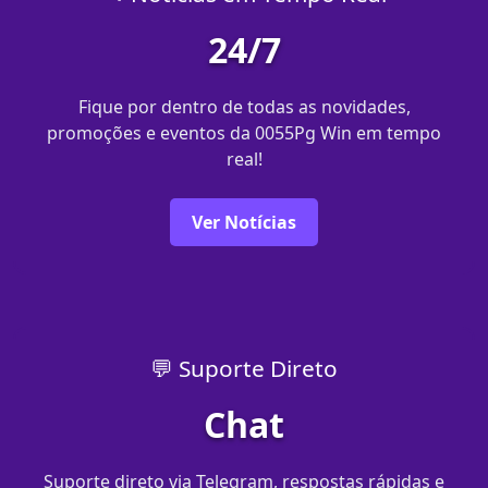
24/7
Fique por dentro de todas as novidades,
promoções e eventos da 0055Pg Win em tempo
real!
Ver Notícias
💬 Suporte Direto
Chat
Suporte direto via Telegram, respostas rápidas e