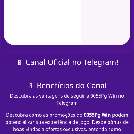
📱 Canal Oficial no Telegram!
📱 Benefícios do Canal
Descubra as vantagens de seguir a 0055Pg Win no
Telegram
Descubra como as promoções do
0055Pg Win
podem
potencializar sua experiência de jogo. Desde bônus de
boas-vindas a ofertas exclusivas, entenda como