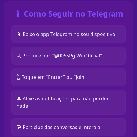
📱 Como Seguir no Telegram
📱 Baixe o app Telegram no seu dispositivo
🔍 Procure por "@0055Pg WinOficial"
👆 Toque em "Entrar" ou "Join"
🔔 Ative as notificações para não perder
nada
💬 Participe das conversas e interaja