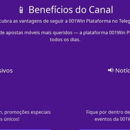
📱 Benefícios do Canal
cubra as vantagens de seguir a 001Win Plataforma no Tele
e apostas móveis mais queridos — a plataforma 001Win Pla
todos os dias.
sivos
📢 Notí
m, promoções especiais
Fique por dentro d
s únicos!
eventos da 001W