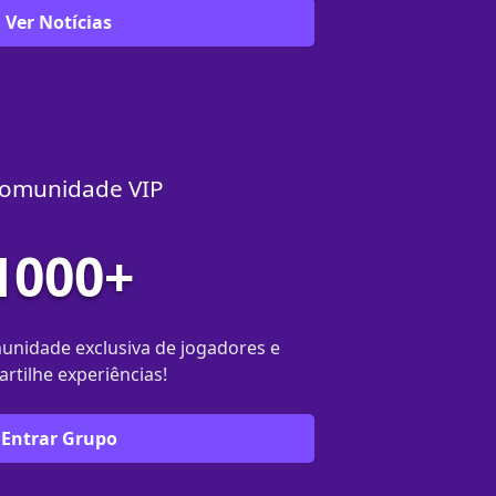
Ver Notícias
Comunidade VIP
1000+
unidade exclusiva de jogadores e
rtilhe experiências!
Entrar Grupo