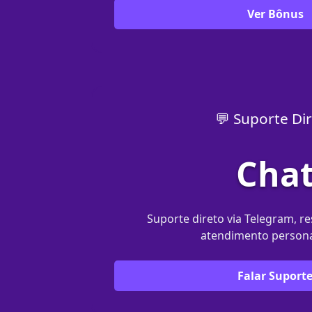
Ver Bônus
💬 Suporte Di
Cha
Suporte direto via Telegram, r
atendimento persona
Falar Suport