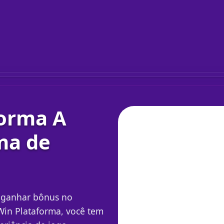
forma A
ma de
a ganhar bônus no
Win Plataforma, você tem