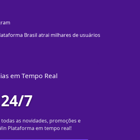
gram
taforma Brasil atrai milhares de usuários
cias em Tempo Real
24/7
e todas as novidades, promoções e
in Plataforma em tempo real!