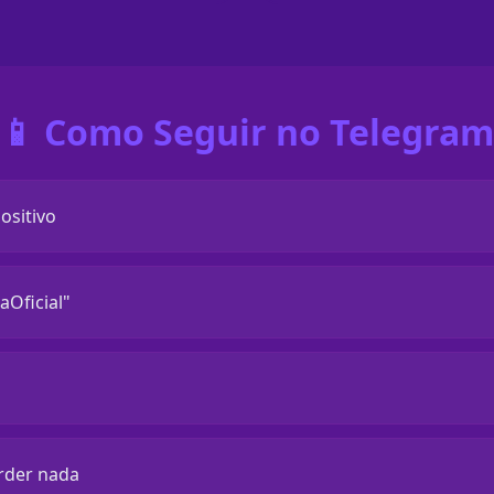
📱 Como Seguir no Telegram
ositivo
Oficial"
erder nada